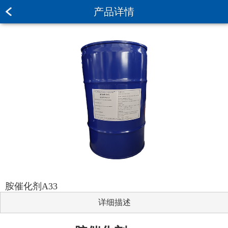
产品详情
胺催化剂A33
详细描述