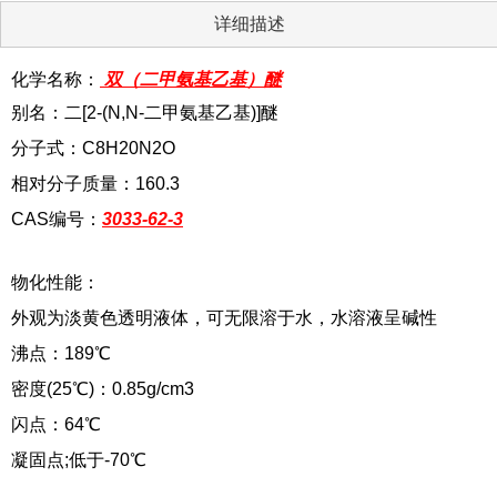
详细描述
化学名称：
双（二甲氨基乙基）醚
别名：二[2-(N,N-二甲氨基乙基)]醚
分子式：C8H20N2O
相对分子质量：160.3
CAS编号：
3033-62-3
物化性能：
外观为淡黄色透明液体，可无限溶于水，水溶液呈碱性
沸点：189℃
密度(25℃)：0.85g/cm3
闪点：64℃
凝固点;低于-70℃