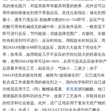
高的催化能力，对提高收率有极其明显的效果，此外还可以
用作相转移催化剂用于界面反应。其优点表现在：催化剂用
量小，通常只需反应
底物摩尔数的
0.01~5%即可，反应产生
的酸可用有机碱或无机碱中和；反应条件温和，一般室温下
即可进行反应，节约能源；溶媒选择范围广，在极性、非极
性有机溶剂均可进行；反应时间短，用吡啶长时间反应，而
用DMAP则数分钟即完成反应，因而大大提高了劳动生产
率；收率高，如用吡啶几乎不反应的空间位阻大的羟基化合
物，使用DMAP收率可达80~90%，从而可提高反应收率和产
品质量并简化工艺；副反应少，气味小，三废少；由于
DMAP优良的催化性能，被称为“超级催化剂”，它已成为有
机合成工作者最常用的催化剂之一。国内化学制药行业已成
功将其应用于乙（丙）酰螺旋霉素、
青蒿素
琥珀酸酯、他汀
类降脂药等原料药的生产中，改善了工艺条件，并取得良好
的经济和社会效益。此外，还广泛地应用于复杂天然产物的
全（半）合成上，如：
PRAVASTATIN全合成中的乙酰化，