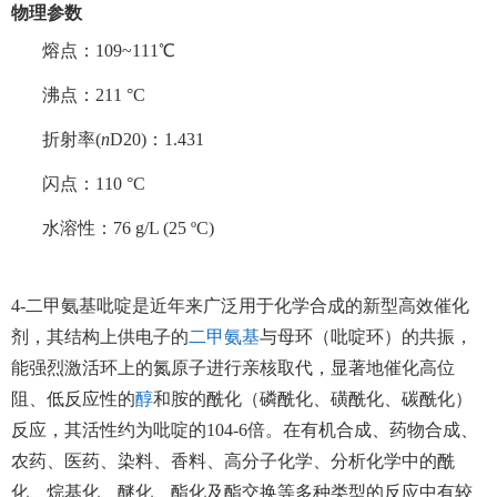
物理参数
熔点：
109~111℃
沸点：
211 °C
折射率
(
n
D
20
)：1.431
闪点：
110 °C
水溶性：
76 g/L (25 ºC)
4-二甲氨基吡啶是近年来广泛用于化学合成的新型高效催化
剂，其结构上供电子的
二甲氨基
与母环（吡啶环）的共振，
能强烈激活环上的氮原子进行亲核取代，显著地催化高位
阻、低反应性的
醇
和胺的酰化（磷酰化、磺酰化、碳酰化）
反应，其活性约为吡啶的
10
4-6
倍。在有机合成、药物合成、
农药、医药、染料、香料、高分子化学、分析化学中的酰
化、烷基化、醚化、酯化及酯交换等多种类型的反应中有较