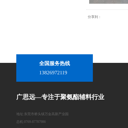
分享到：
全国服务热线
13826972119
广思远—专注于聚氨酯辅料行业
地址:东莞市桥头镇万金高新产业园
总机:0769-87787986