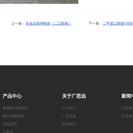
上一条：
化妆品禁用物质（二乙醇胺）
下一条：
二甲基乙醇胺(DM
产品中心
关于广思远
新闻
聚氨酯抗黄变剂
公司简介
公司新
紫外线吸收剂
厂房设备
行业新
光稳定剂
联系我们
抗氧剂