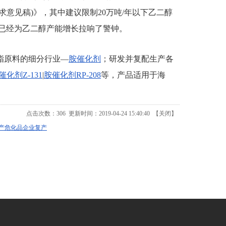
求意见稿)》，其中建议限制20万吨/年以下乙二醇
内已经为乙二醇产能增长拉响了警钟。
氨酯原料的细分行业—
胺催化剂
；研发并复配生产各
化剂Z-131
|
胺催化剂RP-208
等，产品适用于海
点击次数：
306
更新时间：2019-04-24 15:40:40 【
关闭
】
产危化品企业复产