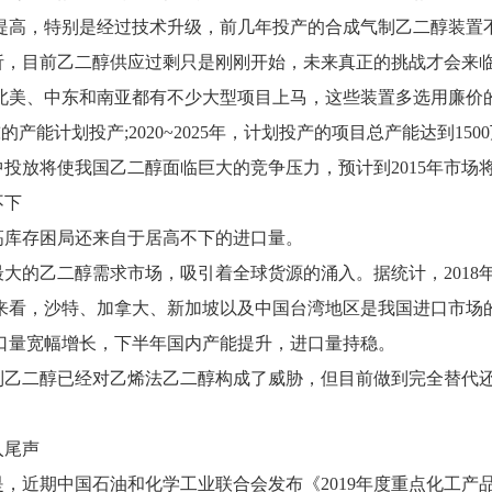
提高，特别是经过技术升级，前几年投产的合成气制乙二醇装置
析，目前乙二醇供应过剩只是刚刚开始，未来真正的挑战才会来临
北美、中东和南亚都有不少大型项目上马，这些装置多选用廉价的
万吨的产能计划投产;2020~2025年，计划投产的项目总产能达到150
中投放将使我国乙二醇面临巨大的竞争压力，预计到2015年市场
不下
高库存困局还来自于居高不下的进口量。
大的乙二醇需求市场，吸引着全球货源的涌入。据统计，2018年
来看，沙特、加拿大、新加坡以及中国台湾地区是我国进口市场的
口量宽幅增长，下半年国内产能提升，进口量持稳。
制乙二醇已经对乙烯法乙二醇构成了威胁，但目前做到完全替代
入尾声
是，近期中国石油和化学工业联合会发布《2019年度重点化工