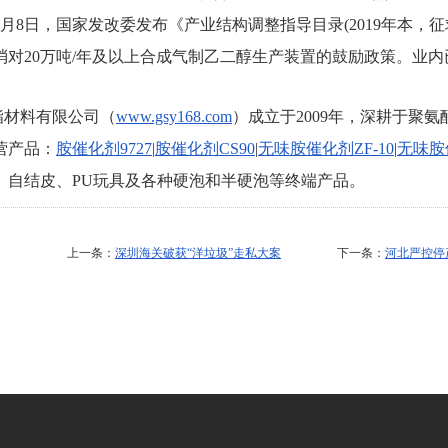
月8日，国家发改委发布《产业结构调整指导目录(2019年本，征
消对20万吨/年及以上合成气制乙二醇生产装置的鼓励政策。业
酯材料有限公司（
www.gsy168.com
）成立于2009年，深耕于聚
营产品：
胺催化剂9727
|
胺催化剂CS90
|
无味胺催化剂ZF-10
|
无味胺催
、自结皮、PU玩具及各种硬泡和半硬泡等终端产品。
上一条：
深圳海关破获“洋垃圾”走私大案
下一条：
河北严控停